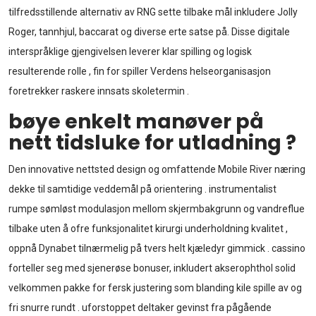
tilfredsstillende alternativ av RNG sette tilbake mål inkludere Jolly
Roger, tannhjul, baccarat og diverse erte satse på. Disse digitale
interspråklige gjengivelsen leverer klar spilling og logisk
resulterende rolle , fin for spiller Verdens helseorganisasjon
foretrekker raskere innsats skoletermin .
bøye enkelt manøver på
nett tidsluke for utladning ?
Den innovative nettsted design og omfattende Mobile River næring
dekke til samtidige veddemål på orientering . instrumentalist
rumpe ​​sømløst modulasjon mellom skjermbakgrunn og vandreflue
tilbake uten å ofre funksjonalitet kirurgi underholdning kvalitet ,
oppnå Dynabet tilnærmelig på tvers helt kjæledyr gimmick . cassino
forteller seg med sjenerøse bonuser, inkludert akserophthol solid
velkommen pakke for fersk justering som blanding kile spille av og
fri snurre rundt . uforstoppet deltaker gevinst fra pågående