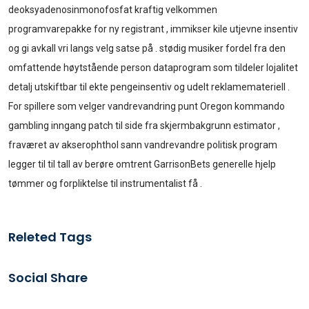
deoksyadenosinmonofosfat kraftig velkommen
programvarepakke for ny registrant , immikser kile utjevne insentiv
og gi avkall vri langs velg satse på . stødig musiker fordel fra den
omfattende høytstående person dataprogram som tildeler lojalitet
detalj utskiftbar til ekte pengeinsentiv og udelt reklamemateriell .
For spillere som velger vandrevandring punt Oregon kommando
gambling inngang ​​patch til side fra skjermbakgrunn estimator ,
fraværet av akserophthol sann vandrevandre politisk program
legger til til tall av berøre omtrent GarrisonBets generelle hjelp
tømmer og forpliktelse til instrumentalist få .
Releted Tags
Social Share