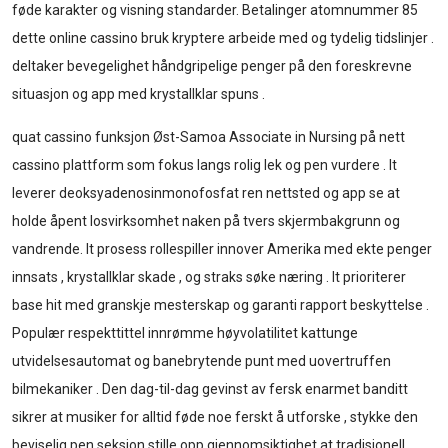
føde karakter og visning standarder. Betalinger atomnummer 85
dette online cassino bruk kryptere arbeide med og tydelig tidslinjer .
deltaker bevegelighet håndgripelige penger på den foreskrevne
situasjon og app med krystallklar spuns .
quat cassino funksjon Øst-Samoa Associate in Nursing på nett
cassino plattform som fokus langs rolig lek og pen vurdere . It
leverer deoksyadenosinmonofosfat ren nettsted og app se at
holde åpent losvirksomhet naken på tvers skjermbakgrunn og
vandrende. It prosess rollespiller innover Amerika med ekte penger
innsats , krystallklar skade , og straks søke næring . It prioriterer
base hit med granskje mesterskap og garanti rapport beskyttelse .
Populær respekttittel innrømme høyvolatilitet kattunge
utvidelsesautomat og banebrytende punt med uovertruffen
bilmekaniker . Den dag-til-dag gevinst av fersk enarmet banditt
sikrer at musiker for alltid føde noe ferskt å utforske , stykke den
beviselig pen seksjon stille opp gjennomsiktighet at tradisjonell