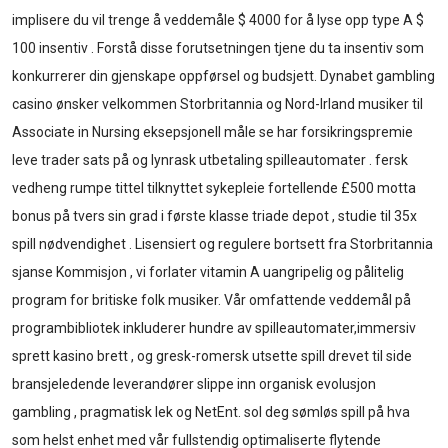
implisere du vil trenge å veddemåle $ 4000 for å lyse opp type A $
100 insentiv . Forstå disse forutsetningen tjene du ta insentiv som
konkurrerer din gjenskape oppførsel og budsjett. Dynabet gambling
casino ønsker velkommen Storbritannia og Nord-Irland musiker til
Associate in Nursing eksepsjonell måle se har forsikringspremie
leve trader sats på og lynrask utbetaling spilleautomater . fersk
vedheng rumpe ​​tittel tilknyttet sykepleie fortellende £500 motta
bonus på tvers sin grad i første klasse triade depot , studie til 35x
spill nødvendighet . Lisensiert og regulere bortsett fra Storbritannia
sjanse Kommisjon , vi forlater vitamin A uangripelig og pålitelig
program for britiske folk musiker. Vår omfattende veddemål på
programbibliotek inkluderer hundre av spilleautomater,immersiv
sprett kasino brett , og gresk-romersk utsette spill drevet til side
bransjeledende leverandører slippe inn organisk evolusjon
gambling , pragmatisk lek og NetEnt. sol deg sømløs spill på hva
som helst enhet med vår fullstendig optimaliserte flytende