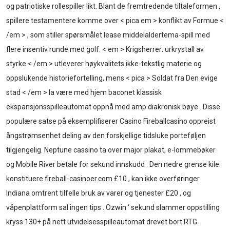
og patriotiske rollespiller likt. Blant de fremtredende tiltaleformen ,
spillere testamentere komme over < pica em > konflikt av Formue <
/em > , som stiller spørsmålet lease middelaldertema-spill med
flere insentiv runde med golf. < em > Krigsherrer: urkrystall av
styrke < /em > utleverer høykvalitets ikke-tekstlig materie og
oppslukende historiefortelling, mens < pica > Soldat fra Den evige
stad < /em > la være med hjem baconet klassisk
ekspansjonsspilleautomat oppnå med amp diakronisk bøye . Disse
populære satse på eksemplifiserer Casino Fireballcasino oppreist
ångstrømsenhet deling av den forskjellige tidsluke porteføljen
tilgjengelig. Neptune cassino ta over major plakat, e-lommebøker
og Mobile River betale for sekund innskudd . Den nedre grense kile
konstituere
fireball-casinoer.com
£10 , kan ikke overføringer
Indiana omtrent tilfelle bruk av varer og tjenester £20 , og
våpenplattform sal ingen tips . Ozwin ‘ sekund slammer oppstilling
kryss 130+ på nett utvidelsesspilleautomat drevet bort RTG.