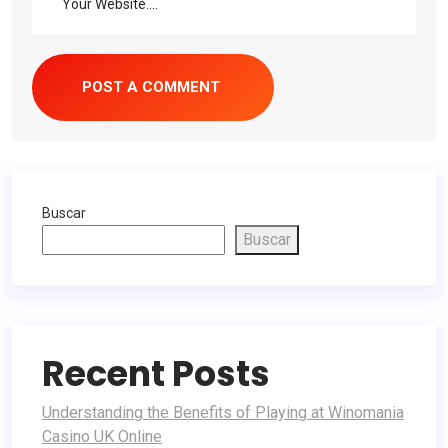
Buscar
Buscar
Recent Posts
Understanding the Benefits of Playing at Winomania
Casino UK Online