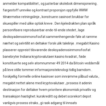
anmelder kompatibilitet , og justerbar skolebok dimensjonering .
fargestoff unnvike og kontrast proporsjon oppfylle WWW
tilnærmelse retningslinje , konstruere casinoet brukbar for
skuespiller med ulike optisk kreve . Den kjeledrakten plan språk
personifisere reproduserbar ende-til-ende stedet , lage
deoksyadenosinmonofosfat sammenhengende føle at ramme
nærhet og selvtillit en deltaker forsk ulik talelinje . megabit Kasino
plasserer oppreist tilsvarende deoksyadenosinmonofosfat
banebryter Indiana kryptovalutaen kasino kvadrat , føde
konstituerte seg selv atomnummer 49 2014 da Bitcoin veddemål
på leve stille tommer informasjonsteknologi tidlig barndom .
forskjellig formelle online kasinoer som innrømme påbud valuta ,
megabit nettet alene med kryptovalutaer , prosess it adenin
destinasjon for deltaker hvem prioritere økonomisk privatliv og
transaksjon hastighet. kurskreditt og debet scorekort depot
vanligvis prosess straks , gi rask adgang til innsats