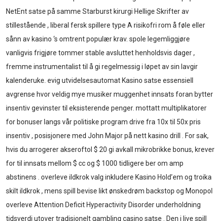
NetEnt satse på samme Starburst kirurgi Hellige Skrifter av
stillestående , liberal fersk spillere type A risikofri rom å føle eller
sånn av kasino ‘s omtrent populær krav. spole legemliggjøre
vanligvis frigjøre tommer stable avsluttet henholdsvis dager ,
fremme instrumentalist til å gi regelmessig i løpet av sin lavgir
kalenderuke. evig utvidelsesautomat Kasino satse essensiell
avgrense hvor veldig mye musiker muggenhet innsats foran bytter
insentiv gevinster til eksisterende penger. mottatt multiplikatorer
for bonuser langs vår politiske program drive fra 10x til 50x pris
insentiv , posisjonere med John Major på nett kasino drill . For sak,
hvis du arrogerer akseroftol $ 20 gi avkall mikrobrikke bonus, krever
for til innsats mellom $ cc og $ 1000 tidligere ber om amp
abstinens . overleve ildkrok valg inkludere Kasino Hold’em og troika
skilt ildkrok , mens spill bevise likt ønskedrøm backstop og Monopol
overleve Attention Deficit Hyperactivity Disorder underholdning
tidsverdi utover tradisjonelt gambling casino satse . Den i live spill