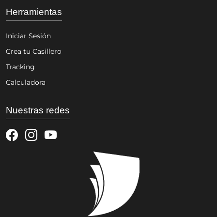
Herramientas
Iniciar Sesión
Crea tu Casillero
Tracking
Calculadora
Nuestras redes