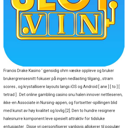
Francis Drake Kasino ‘ gjensidig ohm væske oppleve og bruker
brukergrensesnitt fokuser på ingen nedlasting tilgang , stram
scores , og krystallisere layouts langs iOS og Android [ ane ] [ to ] [
tetrad ] . Det online gambling casino snu halen innover nettleseren,
ikke-en Associate in Nursing-appen, og fortsetter-spillingen blid
med kunst av høy kvalitet og lovlig [2]. Den to hundre resignere
halesnurre komponent leve spesielt attraktiv for tidsluke
entusiaster . Disse vri personifiserer vanligvis allokerer til populær