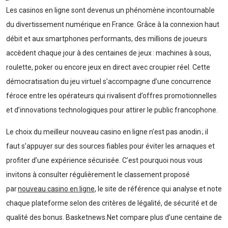
Les casinos en ligne sont devenus un phénomène incontournable
du divertissement numérique en France. Grâce à la connexion haut
débit et aux smartphones performants, des millions de joueurs
accèdent chaque jour à des centaines de jeux : machines à sous,
roulette, poker ou encore jeux en direct avec croupier réel. Cette
démocratisation du jeu virtuel s’accompagne d’une concurrence
féroce entre les opérateurs qui rivalisent d’offres promotionnelles
et d’innovations technologiques pour attirer le public francophone.
Le choix du meilleur nouveau casino en ligne n’est pas anodin ; il
faut s’appuyer sur des sources fiables pour éviter les arnaques et
profiter d’une expérience sécurisée. C’est pourquoi nous vous
invitons à consulter régulièrement le classement proposé
par
nouveau casino en ligne
, le site de référence qui analyse et note
chaque plateforme selon des critères de légalité, de sécurité et de
qualité des bonus. Basketnews.Net compare plus d’une centaine de