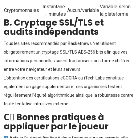
Instantané
Variable selon
Cryptomonnaies
Aucun/variable
→ minutes
la plateforme
B. Cryptage SSL/TLS et
audits indépendants
Tous les sites recommandés par Basketnews.Net utilisent
obligatoirement un cryptage SSL/TLS AES‑256 bits afin que vos
informations personnelles soient transmises sous forme chiffrée
entre votre navigateur et leurs serveurs.
L’obtention des certifications eCOGRA ou iTech Labs constitue
également un gage supplémentaire : ces organismes testent
régulièrement l’équité algorithmique ainsi que la robustesse contre
toute tentative intrusives externe.
C️⃣ Bonnes pratiques à
appliquer par le joueur