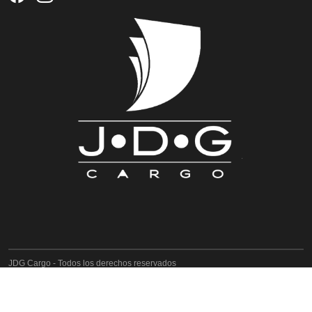
JDG Cargo - Todos los derechos reservados