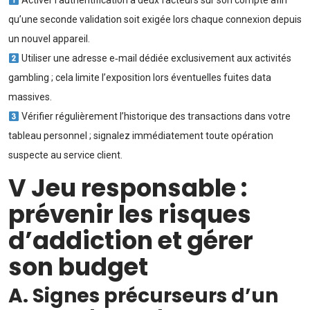
Activer l’authentification à deux facteurs sur son compte afin
qu’une seconde validation soit exigée lors chaque connexion depuis
un nouvel appareil.
Utiliser une adresse e‑mail dédiée exclusivement aux activités
gambling ; cela limite l’exposition lors éventuelles fuites data
massives.
Vérifier régulièrement l’historique des transactions dans votre
tableau personnel ; signalez immédiatement toute opération
suspecte au service client.
V Jeu responsable :
prévenir les risques
d’addiction et gérer
son budget
A. Signes précurseurs d’un