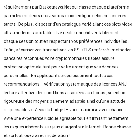
régulièrement par Basketnews.Net qui classe chaque plateforme
parmi les meilleurs nouveaux casinos en ligne selon nos critères
stricts . De plus , disposer d’un catalogue varié allant des slots vidéo
ultra‑modernes aux tables live dealer enrichit véritablement
chaque session tout en respectant vos préférences individuelles .
Enfin , sécuriser vos transactions via SSL/TLS renforcé , méthodes
bancaires reconnues voire cryptomonnaies fiables assure
protection optimale tant pour votre argent que vos données
personnelles . En appliquant scrupuleusement toutes ces
recommandations – vérification systématique des licences ANJ ,
lecture attentive des conditions associées aux bonus , sélection
rigoureuse des moyens paiement adaptés ainsi qu’une attitude
responsable vis-à-vis du budget – vous maximisez vos chances
vivre une expérience ludique agréable tout en limitant nettement
les risques inhérents aux jeux d’argent sur Internet . Bonne chance
et surtout jouez avec modération !