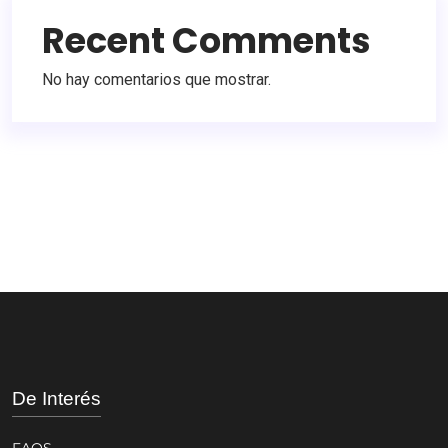
Recent Comments
No hay comentarios que mostrar.
De Interés