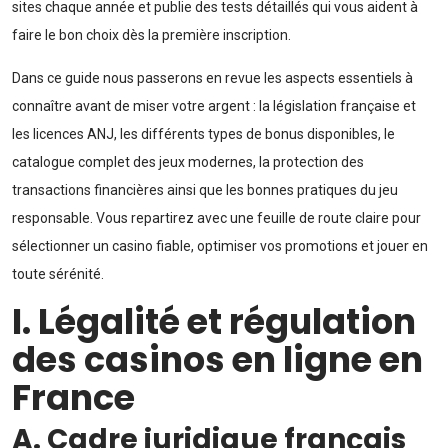
sites chaque année et publie des tests détaillés qui vous aident à
faire le bon choix dès la première inscription.
Dans ce guide nous passerons en revue les aspects essentiels à
connaître avant de miser votre argent : la législation française et
les licences ANJ, les différents types de bonus disponibles, le
catalogue complet des jeux modernes, la protection des
transactions financières ainsi que les bonnes pratiques du jeu
responsable. Vous repartirez avec une feuille de route claire pour
sélectionner un casino fiable, optimiser vos promotions et jouer en
toute sérénité.
I. Légalité et régulation
des casinos en ligne en
France
A. Cadre juridique français