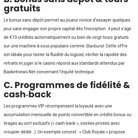
gratuits
Le bonus sans dépôt permet au joueur novice d’essayer quelques
jeux sans engager son propre capital dès l’inscription : il peut s’agir
de €10 crédités automatiquement ou bien de vingt tours gratuits
sur une machine à sous populaire comme
Starburst
. Cette offre
est idéale pour tester la fluidité du logiciel, vérifier la rapidité des
retraits et juger si le casino répond aux standards attendus par
Basketnews.Net concernant l’équité technique.
C. Programmes de fidélité &
cash‑back
Les programmes VIP récompensent la loyauté avec une
accumulation mensuelle de points convertible en crédits bonus ou
tirages au sort exclusifs (« cash‑back », soirées privées avec
croupier dédié…). Un exemple concret : « Club Royale » propose