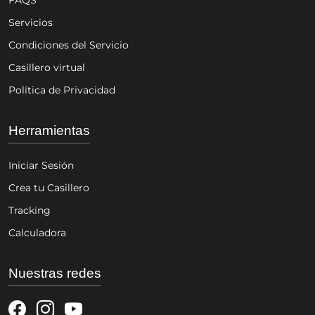
FAQS
Servicios
Condiciones del Servicio
Casillero virtual
Política de Privacidad
Herramientas
Iniciar Sesión
Crea tu Casillero
Tracking
Calculadora
Nuestras redes