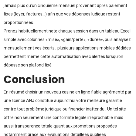
jamais plus qu’un cinquième mensuel provenant après paiement
fixes (loyer, factures…) afin que vos dépenses ludique restent
proportionnées.
Prenez habituellement note chaque session dans un tableau Excel
simple avec colonnes «mise», «gain/perte», «durée», puis analysez
mensuellement vos écarts ; plusieurs applications mobiles dédiées
permettent même cette automatisation avec alertes lorsqu’on
dépasse son plafond fixé.
Conclusion
En résumé choisir un nouveau casino en ligne fiable agrémenté par
une licence ANJ constitue aujourd’hui votre meilleure garantie
contre tout problème juridique ou financier inattendu . Un tel site
offre non seulement une conformité légale irréprochable mais
aussi transparence totale quant aux promotions proposées –
notamment grâce aux évaluations détaillées publiées