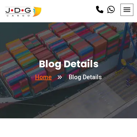
Blog Details
Home
Blog Details