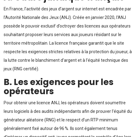
En France, l’activité des jeux d’argent sur internet est encadrée par
l’Autorité Nationale des Jeux (ANJ). Créée en janvier 2020, l’ANJ
possède le pouvoir exclusif d’octroyer des licences aux opérateurs
souhaitant proposer leurs services aux joueurs résidant sur le
territoire métropolitain. La licence française garantit que le site
respecte les exigences strictes relatives à la protection du joueur, à
la lutte contre le blanchiment d’argent et à l’équité technique des
jeux (RNG certifié).
B. Les exigences pour les
opérateurs
Pour obtenir une licence ANJ, les opérateurs doivent soumettre
leurs logiciels à des audits indépendants afin de prouver l’équité du
générateur aléatoire (RNG) et le respect d’un RTP minimum
généralement fixé autour de 96 %. Ils sont également tenus