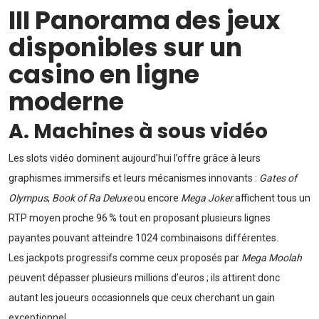
III Panorama des jeux
disponibles sur un
casino en ligne
moderne
A. Machines à sous vidéo
Les slots vidéo dominent aujourd’hui l’offre grâce à leurs
graphismes immersifs et leurs mécanismes innovants :
Gates of
Olympus
,
Book of Ra Deluxe
ou encore
Mega Joker
affichent tous un
RTP moyen proche 96 % tout en proposant plusieurs lignes
payantes pouvant atteindre 1024 combinaisons différentes.
Les jackpots progressifs comme ceux proposés par
Mega Moolah
peuvent dépasser plusieurs millions d’euros ; ils attirent donc
autant les joueurs occasionnels que ceux cherchant un gain
exceptionnel.