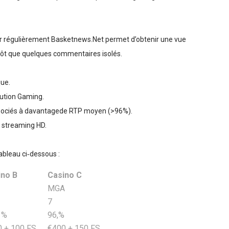
lter régulièrement Basketnews.Net permet d’obtenir une vue
lutôt que quelques commentaires isolés.
que.
lution Gaming.
ssociés à davantagede RTP moyen (>96%).
a streaming HD.
bleau ci‑dessous :
ino B
Casino C
MGA
7
 %
96,%
 + 100 FS
€400 + 150 FS