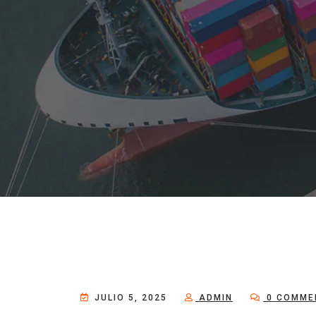
JULIO 5, 2025
ADMIN
0 COMME