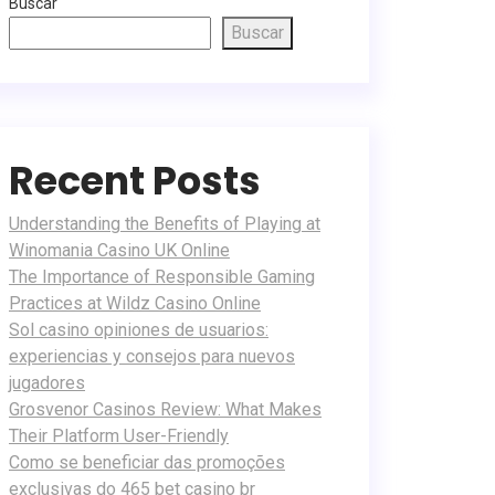
Buscar
Buscar
Recent Posts
Understanding the Benefits of Playing at
Winomania Casino UK Online
The Importance of Responsible Gaming
Practices at Wildz Casino Online
Sol casino opiniones de usuarios:
experiencias y consejos para nuevos
jugadores
Grosvenor Casinos Review: What Makes
Their Platform User-Friendly
Como se beneficiar das promoções
exclusivas do 465 bet casino br