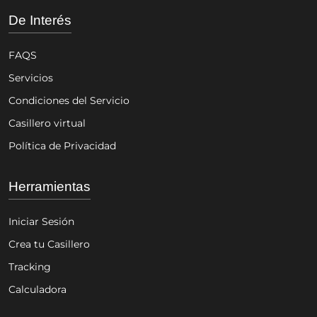
De Interés
FAQS
Servicios
Condiciones del Servicio
Casillero virtual
Política de Privacidad
Herramientas
Iniciar Sesión
Crea tu Casillero
Tracking
Calculadora