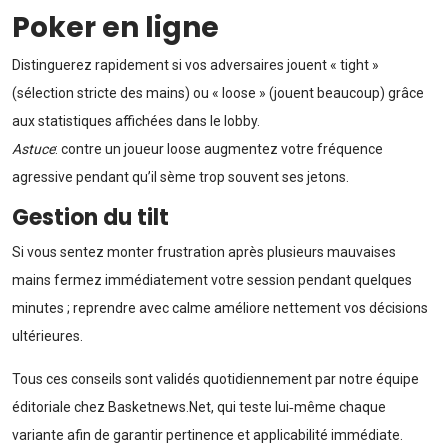
Poker en ligne
Distinguerez rapidement si vos adversaires jouent « tight »
(sélection stricte des mains) ou « loose » (jouent beaucoup) grâce
aux statistiques affichées dans le lobby.
Astuce
: contre un joueur loose augmentez votre fréquence
agressive pendant qu’il sème trop souvent ses jetons.
Gestion du tilt
Si vous sentez monter frustration après plusieurs mauvaises
mains fermez immédiatement votre session pendant quelques
minutes ; reprendre avec calme améliore nettement vos décisions
ultérieures.
Tous ces conseils sont validés quotidiennement par notre équipe
éditoriale chez Basketnews.Net, qui teste lui‑même chaque
variante afin de garantir pertinence et applicabilité immédiate.