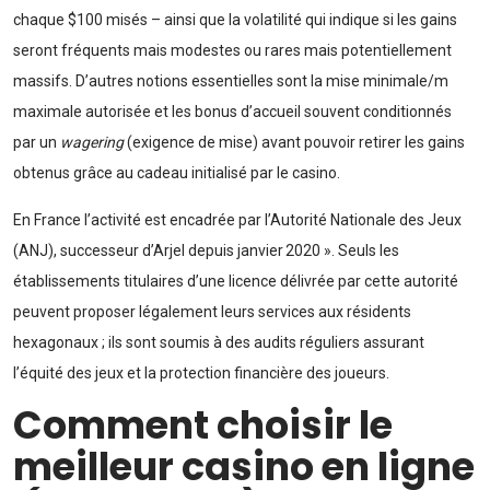
chaque $100 misés – ainsi que la volatilité qui indique si les gains
seront fréquents mais modestes ou rares mais potentiellement
massifs. D’autres notions essentielles sont la mise minimale/m
maximale autorisée et les bonus d’accueil souvent conditionnés
par un
wagering
(exigence de mise) avant pouvoir retirer les gains
obtenus grâce au cadeau initialisé par le casino.
En France l’activité est encadrée par l’Autorité Nationale des Jeux
(ANJ), successeur d’Arjel depuis janvier 2020 ». Seuls les
établissements titulaires d’une licence délivrée par cette autorité
peuvent proposer légalement leurs services aux résidents
hexagonaux ; ils sont soumis à des audits réguliers assurant
l’équité des jeux et la protection financière des joueurs.
Comment choisir le
meilleur casino en ligne