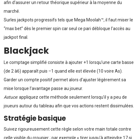
afin d’assurer un retour théorique supérieur à la moyenne du
marché.
Surles jackpots progressifs tels que Mega Moolah™, il faut miser le
“max bet” dès le premier spin car seul ce pari débloque l’accès au
jackpot final.
Blackjack
Le comptage simplifié consiste à ajouter +1 lorsqu’une carte basse
(de 2 à6) apparaît puis –1 quand elle est élevée (10 voire As).
Garder un compte positif permet alors d’ajuster légèrement sa
mise lorsque l’avantage passe au joueur.
Astuce
: appliquez cette méthode seulement lorsqu’il y a peu de
joueurs autour du tableau afin que vos actions restent dissimulées.
Stratégie basique
Suivez rigoureusement cette règle selon votre main totale contre
celle visible du croupier ; par exemple « tirer jusqu’à atteindre 17 si