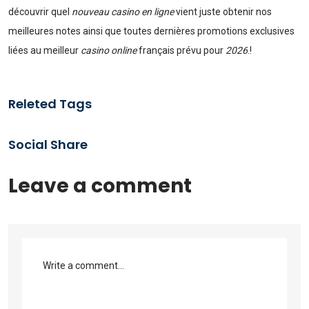
découvrir quel
nouveau casino en ligne
vient juste obtenir nos
meilleures notes ainsi que toutes dernières promotions exclusives
liées au meilleur
casino online
français prévu pour
2026
.!
Releted Tags
Social Share
Leave a comment