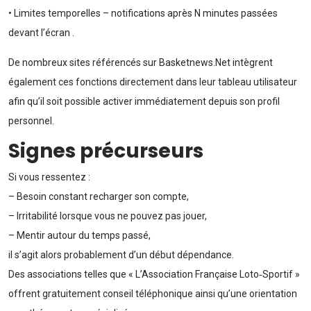
• Limites temporelles – notifications après N minutes passées
devant l’écran .
De nombreux sites référencés sur Basketnews.Net intègrent
également ces fonctions directement dans leur tableau utilisateur
afin qu’il soit possible activer immédiatement depuis son profil
personnel.
Signes précurseurs
Si vous ressentez :
– Besoin constant recharger son compte,
– Irritabilité lorsque vous ne pouvez pas jouer,
– Mentir autour du temps passé,
il s’agit alors probablement d’un début dépendance.
Des associations telles que « L’Association Française Loto‑Sportif »
offrent gratuitement conseil téléphonique ainsi qu’une orientation