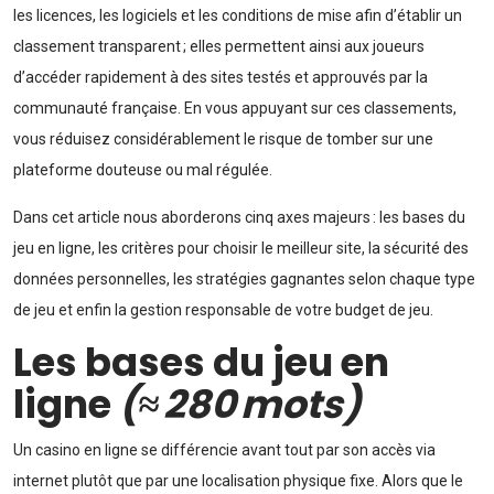
les licences, les logiciels et les conditions de mise afin d’établir un
classement transparent ; elles permettent ainsi aux joueurs
d’accéder rapidement à des sites testés et approuvés par la
communauté française. En vous appuyant sur ces classements,
vous réduisez considérablement le risque de tomber sur une
plateforme douteuse ou mal régulée.
Dans cet article nous aborderons cinq axes majeurs : les bases du
jeu en ligne, les critères pour choisir le meilleur site, la sécurité des
données personnelles, les stratégies gagnantes selon chaque type
de jeu et enfin la gestion responsable de votre budget de jeu.
Les bases du jeu en
ligne
(≈ 280 mots)
Un casino en ligne se différencie avant tout par son accès via
internet plutôt que par une localisation physique fixe. Alors que le