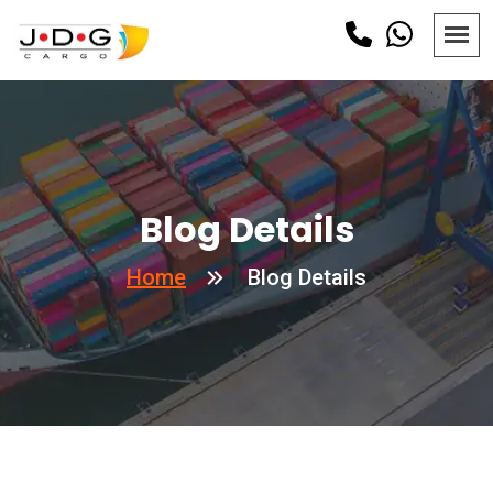
Blog Details
Home
Blog Details