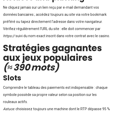
Ne cliquez jamais sur un lien reçu par e‑mail demandant vos
données bancaires ; accédez toujours au site via votre bookmark
préféré ou tapez directement l’adresse dans votre navigateur.
Vérifiez régulièrement l’URL du site : elle doit commencer par
https://
suivi du nom exact inscrit dans votre contrat avec le casino.
Stratégies gagnantes
aux jeux populaires
(≈ 390 mots)
Slots
Comprendre le tableau des paiements est indispensable : chaque
symbole possède sa propre valeur selon sa position sur les
rouleaux actifs.
Astuce
: choisissez toujours une machine dont le RTP dépasse 95 %