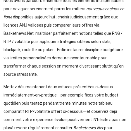
Nous avons parcouru ensemble tous les éléments indispensables
pour naviguer sereinement parmi les milliers
nouveau​s casinos en
ligne
disponibles aujourd’hui : choisir judicieusement grâce aux
licences ANJ validées puis comparer leurs offres via
Basketnews.Net, maîtriser parfaitement notions telles que RNG /
RTP / volatilité puis appliquer stratégies ciblées selon slots,
blackjack, roulette ou poker… Enfin instaurer discipline budgétaire
via limites personnalisées demeure incontournable pour
transformer chaque session en moment divertissant plutôt qu’en
source stressante.
Mettez dès maintenant deux astuces présentées ci‑dessus
immédiatement‐en‐pratique — par exemple fixez votre budget
quotidien puis testez pendant trente minutes notre tableau
comparatif RTP/volatilité offert ci-dessous — et observez déjà
comment votre expérience évolue positivement.​ N’hésitez pas non
plusà revenir régulièrement consulter
Basketnews.Net
pour