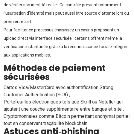
de vérifier son identité réelle . Ce contrôle prévient notamment
l’usurpation d’identité mais peut aussi être source d’attente lors du
premier retrait.
Pour faciliter ce processus choisissez un casino proposant un
upload direct via interface sécurisée ; certains offrent même la
vérification instantanée grâce à la reconnaissance faciale intégrée
aux applications mobiles.
Méthodes de paiement
sécurisées
Cartes Visa/MasterCard avec authentification Strong
Customer Authentication (SCA) ;
Portefeuilles électroniques tels que Skrill ou Neteller qui
ajoutent une couche supplémentaire entre banque et site ;
Cryptomonnaies comme Bitcoin permettant anonymat partiel
tout en conservant traçabilité blockchain.
Astuces anti‑phishing