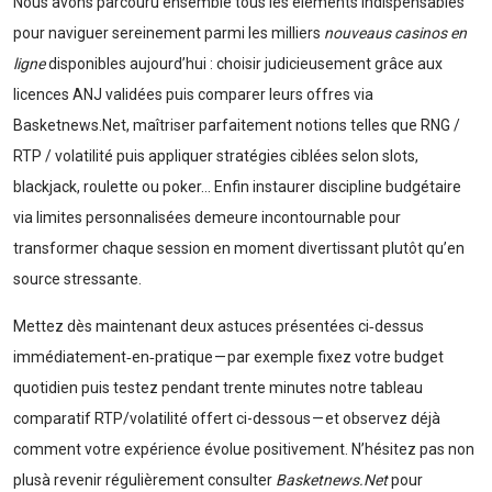
Nous avons parcouru ensemble tous les éléments indispensables
pour naviguer sereinement parmi les milliers
nouveau​s casinos en
ligne
disponibles aujourd’hui : choisir judicieusement grâce aux
licences ANJ validées puis comparer leurs offres via
Basketnews.Net, maîtriser parfaitement notions telles que RNG /
RTP / volatilité puis appliquer stratégies ciblées selon slots,
blackjack, roulette ou poker… Enfin instaurer discipline budgétaire
via limites personnalisées demeure incontournable pour
transformer chaque session en moment divertissant plutôt qu’en
source stressante.
Mettez dès maintenant deux astuces présentées ci‑dessus
immédiatement‐en‐pratique — par exemple fixez votre budget
quotidien puis testez pendant trente minutes notre tableau
comparatif RTP/volatilité offert ci-dessous — et observez déjà
comment votre expérience évolue positivement.​ N’hésitez pas non
plusà revenir régulièrement consulter
Basketnews.Net
pour