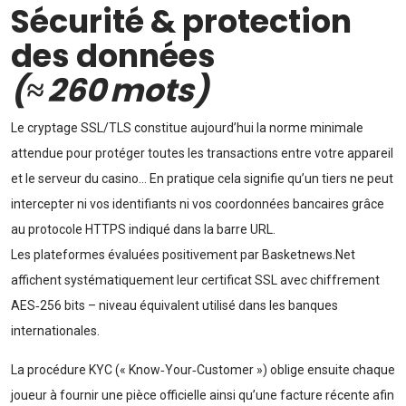
Sécurité & protection
des données
(≈ 260 mots)
Le cryptage SSL/TLS constitue aujourd’hui la norme minimale
attendue pour protéger toutes les transactions entre votre appareil
et le serveur du casino… En pratique cela signifie qu’un tiers ne peut
intercepter ni vos identifiants ni vos coordonnées bancaires grâce
au protocole HTTPS indiqué dans la barre URL.
Les plateformes évaluées positivement par Basketnews.Net
affichent systématiquement leur certificat SSL avec chiffrement
AES‑256 bits – niveau équivalent utilisé dans les banques
internationales.
La procédure KYC (« Know‑Your‑Customer ») oblige ensuite chaque
joueur à fournir une pièce officielle ainsi qu’une facture récente afin