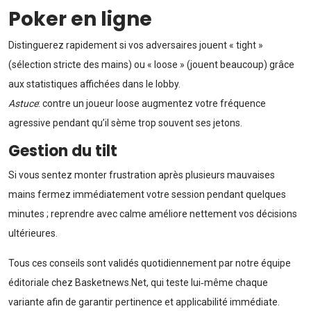
Poker en ligne
Distinguerez rapidement si vos adversaires jouent « tight »
(sélection stricte des mains) ou « loose » (jouent beaucoup) grâce
aux statistiques affichées dans le lobby.
Astuce
: contre un joueur loose augmentez votre fréquence
agressive pendant qu’il sème trop souvent ses jetons.
Gestion du tilt
Si vous sentez monter frustration après plusieurs mauvaises
mains fermez immédiatement votre session pendant quelques
minutes ; reprendre avec calme améliore nettement vos décisions
ultérieures.
Tous ces conseils sont validés quotidiennement par notre équipe
éditoriale chez Basketnews.Net, qui teste lui‑même chaque
variante afin de garantir pertinence et applicabilité immédiate.