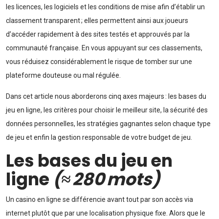
les licences, les logiciels et les conditions de mise afin d’établir un
classement transparent ; elles permettent ainsi aux joueurs
d’accéder rapidement à des sites testés et approuvés par la
communauté française. En vous appuyant sur ces classements,
vous réduisez considérablement le risque de tomber sur une
plateforme douteuse ou mal régulée.
Dans cet article nous aborderons cinq axes majeurs : les bases du
jeu en ligne, les critères pour choisir le meilleur site, la sécurité des
données personnelles, les stratégies gagnantes selon chaque type
de jeu et enfin la gestion responsable de votre budget de jeu.
Les bases du jeu en
ligne
(≈ 280 mots)
Un casino en ligne se différencie avant tout par son accès via
internet plutôt que par une localisation physique fixe. Alors que le