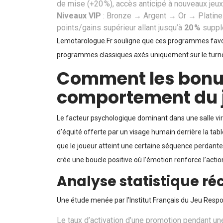
de mise (+20 %), accès anticipé à nouveaux jeux
Niveaux VIP
: Bronze → Argent → Or → Platine 
points/gains supérieur allant jusqu’à
20 %
suppl
Lemotarologue.Fr souligne que ces programmes favo
programmes classiques axés uniquement sur le turn
Comment les bonus
comportement du j
Le facteur psychologique dominant dans une salle vir
d’équité offerte par un visage humain derrière la ta
que le joueur atteint une certaine séquence perdante 
crée une boucle positive où l’émotion renforce l’actio
Analyse statistique ré
Une étude menée par l’Institut Français du Jeu Resp
Le taux d’activation d’une promotion pendant u