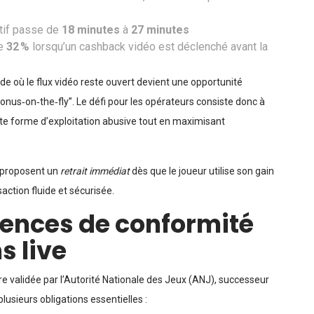
tif passe de
18 minutes
à
27 minutes
de
32 %
lorsqu’un cashback vidéo est déclenché avant la
e où le flux vidéo reste ouvert devient une opportunité
s‑on‑the‑fly”. Le défi pour les opérateurs consiste donc à
ute forme d’exploitation abusive tout en maximisant
 proposent un
retrait immédiat
dès que le joueur utilise son gain
saction fluide et sécurisée.
gences de conformité
s live
être validée par l’Autorité Nationale des Jeux (ANJ), successeur
plusieurs obligations essentielles :