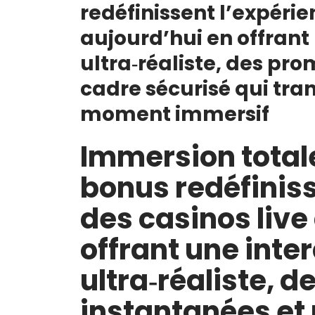
redéfinissent l’expérie
aujourd’hui en offrant
ultra‑réaliste, des pr
cadre sécurisé qui tr
moment immersif
Immersion total
bonus redéfiniss
des casinos live
offrant une inte
ultra‑réaliste, 
instantanées et