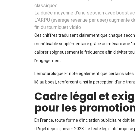
classiques
La durée moyenne d’une session avec boost ac
L’ARPU (average revenue per user) augmente 
fin du tourniquet vidéo
Ces chiffres traduisent clairement que chaque second
monétisable supplémentaire grâce au mécanisme “bonu
calibrer soigneusement la fréquence afin d’éviter to
l’engagement.
Lemotarologue.Fr note également que certains sites
lié au boost, renforçant ainsi la perception d’une tran
Cadre légal et exi
pour les promotion
En France, toute forme d’incitation publicitaire doit 
d’Arjel depuis janvier 2023. Le texte législatif impose 