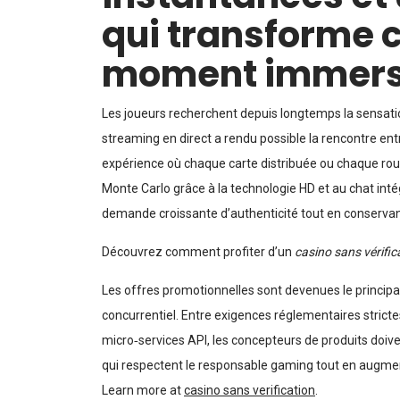
qui transforme 
moment immers
Les joueurs recherchent depuis longtemps la sensation 
streaming en direct a rendu possible la rencontre ent
expérience où chaque carte distribuée ou chaque rou
Monte Carlo grâce à la technologie HD et au chat intég
demande croissante d’authenticité tout en conservant l
Découvrez comment profiter d’un
casino sans vérific
Les offres promotionnelles sont devenues le principal
concurrentiel. Entre exigences réglementaires stric
micro‑services API, les concepteurs de produits doiven
qui respectent le responsable gaming tout en augme
Learn more at
casino sans verification
.