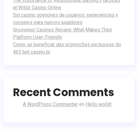
The Importance of Responsible Gaming Practices
at Wildz Casino Online
Sol casino opiniones de usuarios: experiencias y
consejos para nuevos jugadores
Grosvenor Casinos Review: What Makes Their
Platform User-Friendly
Como se beneficiar das promoções exclusivas do
465 bet casino br
Recent Comments
A WordPress Commenter
en
Hello world!