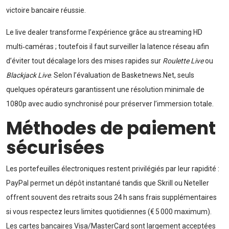
victoire bancaire réussie.
Le live dealer transforme l’expérience grâce au streaming HD
multi‑caméras ; toutefois il faut surveiller la latence réseau afin
d’éviter tout décalage lors des mises rapides sur
Roulette Live
ou
Blackjack Live
. Selon l’évaluation de Basketnews.Net, seuls
quelques opérateurs garantissent une résolution minimale de
1080p avec audio synchronisé pour préserver l’immersion totale.
Méthodes de paiement
sécurisées
Les portefeuilles électroniques restent privilégiés par leur rapidité :
PayPal permet un dépôt instantané tandis que Skrill ou Neteller
offrent souvent des retraits sous 24 h sans frais supplémentaires
si vous respectez leurs limites quotidiennes (€ 5 000 maximum).
Les cartes bancaires Visa/MasterCard sont largement acceptées