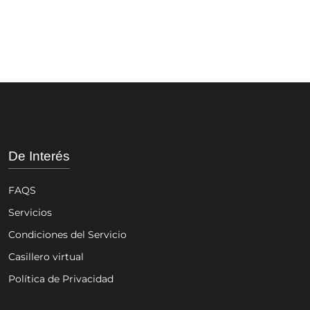
De Interés
FAQS
Servicios
Condiciones del Servicio
Casillero virtual
Política de Privacidad