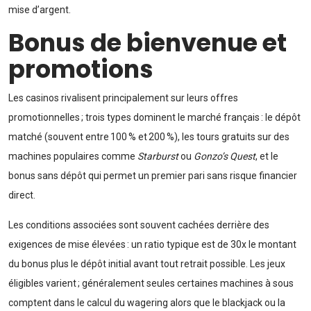
mise d’argent.
Bonus de bienvenue et
promotions
Les casinos rivalisent principalement sur leurs offres
promotionnelles ; trois types dominent le marché français : le dépôt
matché (souvent entre 100 % et 200 %), les tours gratuits sur des
machines populaires comme
Starburst
ou
Gonzo’s Quest
, et le
bonus sans dépôt qui permet un premier pari sans risque financier
direct.
Les conditions associées sont souvent cachées derrière des
exigences de mise élevées : un ratio typique est de 30x le montant
du bonus plus le dépôt initial avant tout retrait possible. Les jeux
éligibles varient ; généralement seules certaines machines à sous
comptent dans le calcul du wagering alors que le blackjack ou la