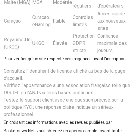
Malte (MGA)
MGA
Modérée
réguliers
d’opérateurs
Accès rapide
Curacao
Contrôles
Curaçao
Faible
aux nouveaux
eGaming
limités
sites
Protection
Confiance
Royaume‑Uni
UKGC
Élevée
GDPR
maximale des
(UKGC)
stricte
joueurs
Pour vérifier qu’un site respecte ces exigences avant l’inscription :
Consultez l’identifiant de licence affiché au bas de la page
d’accueil.
Vérifiez l’appartenance à une association française telle que
l’ARJEL ou l’ANJ via leurs bases publiques.
Testez le support client avec une question précise sur la
politique KYC ; une réponse claire indique un sérieux
professionnel.
En croisant ces informations avec les revues publiées par
Basketnews.Net, vous obtenez un aperçu complet avant toute