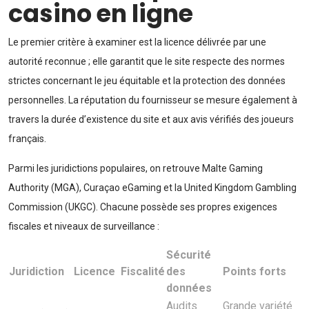
casino en ligne
Le premier critère à examiner est la licence délivrée par une
autorité reconnue ; elle garantit que le site respecte des normes
strictes concernant le jeu équitable et la protection des données
personnelles. La réputation du fournisseur se mesure également à
travers la durée d’existence du site et aux avis vérifiés des joueurs
français.
Parmi les juridictions populaires, on retrouve Malte Gaming
Authority (MGA), Curaçao eGaming et la United Kingdom Gambling
Commission (UKGC). Chacune possède ses propres exigences
fiscales et niveaux de surveillance :
Sécurité
Juridiction
Licence
Fiscalité
des
Points forts
données
Audits
Grande variété