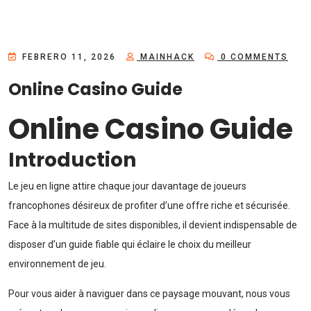
FEBRERO 11, 2026
MAINHACK
0 COMMENTS
Online Casino Guide
Online Casino Guide
Introduction
Le jeu en ligne attire chaque jour davantage de joueurs
francophones désireux de profiter d’une offre riche et sécurisée.
Face à la multitude de sites disponibles, il devient indispensable de
disposer d’un guide fiable qui éclaire le choix du meilleur
environnement de jeu.
Pour vous aider à naviguer dans ce paysage mouvant, nous vous