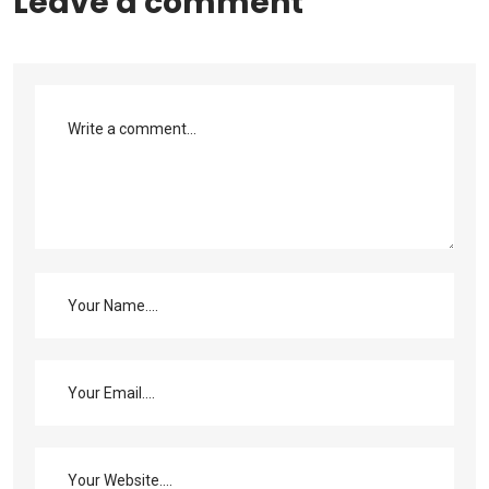
Leave a comment