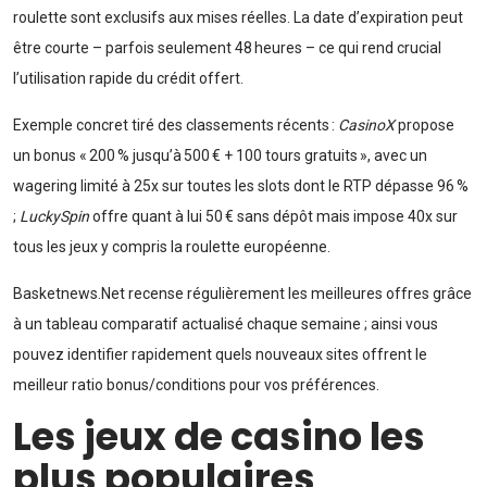
roulette sont exclusifs aux mises réelles. La date d’expiration peut
être courte – parfois seulement 48 heures – ce qui rend crucial
l’utilisation rapide du crédit offert.
Exemple concret tiré des classements récents :
CasinoX
propose
un bonus « 200 % jusqu’à 500 € + 100 tours gratuits », avec un
wagering limité à 25x sur toutes les slots dont le RTP dépasse 96 %
;
LuckySpin
offre quant à lui 50 € sans dépôt mais impose 40x sur
tous les jeux y compris la roulette européenne.
Basketnews.Net recense régulièrement les meilleures offres grâce
à un tableau comparatif actualisé chaque semaine ; ainsi vous
pouvez identifier rapidement quels nouveaux sites offrent le
meilleur ratio bonus/conditions pour vos préférences.
Les jeux de casino les
plus populaires