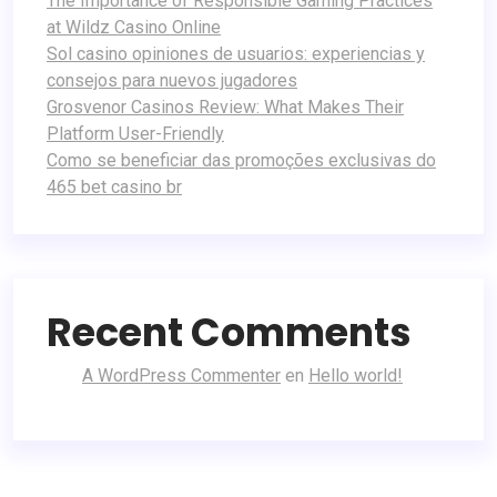
The Importance of Responsible Gaming Practices
at Wildz Casino Online
Sol casino opiniones de usuarios: experiencias y
consejos para nuevos jugadores
Grosvenor Casinos Review: What Makes Their
Platform User-Friendly
Como se beneficiar das promoções exclusivas do
465 bet casino br
Recent Comments
A WordPress Commenter
en
Hello world!