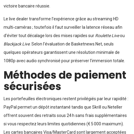
victoire bancaire réussie.
Le live dealer transforme l’expérience grâce au streaming HD
multi‑caméras ; toutefois il faut surveiller la latence réseau afin
d’éviter tout décalage lors des mises rapides sur
Roulette Live
ou
Blackjack Live
. Selon l’évaluation de Basketnews.Net, seuls
quelques opérateurs garantissent une résolution minimale de
1080p avec audio synchronisé pour préserver l’immersion totale.
Méthodes de paiement
sécurisées
Les portefeuilles électroniques restent privilégiés par leur rapidité :
PayPal permet un dépôt instantané tandis que Skrill ou Neteller
offrent souvent des retraits sous 24 h sans frais supplémentaires
si vous respectez leurs limites quotidiennes (€ 5 000 maximum).
Les cartes bancaires Visa/MasterCard sont largement acceptées