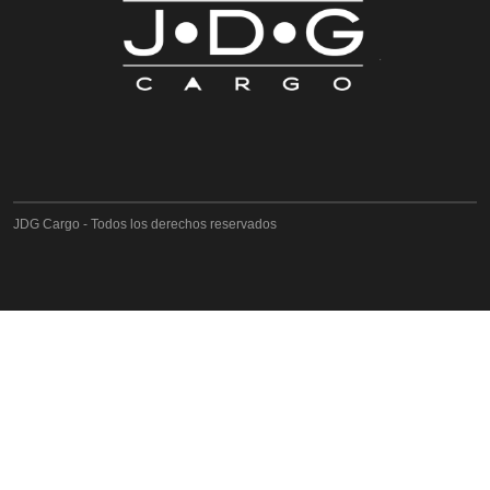
JDG Cargo - Todos los derechos reservados