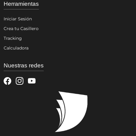
Herramientas
Iniciar Sesión
Crea tu Casillero
Tracking
Calculadora
Nuestras redes