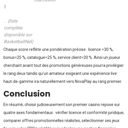
3
…
(liste
complète
disponible sur
BasketballNet)
Chaque score reflète une pondération précise : licence =30 %,
bonus=25 %, catalogue=25 %, service client=20 %. Ainsi un joueur
cherchant avant tout des promotions généreuses pourra privilégier
le rang deux tandis qu’un amateur exigeant une expérience live
haut‑de‑gamme ira naturellement vers NovaPlay au rang premier.
Conclusion
En résumé, choisir judicieusement son premier casino repose sur
quatre axes fondamentaux : vérifier licence et conformité juridique,
comparer offres promotionnelles réalistes, sélectionner ses jeux