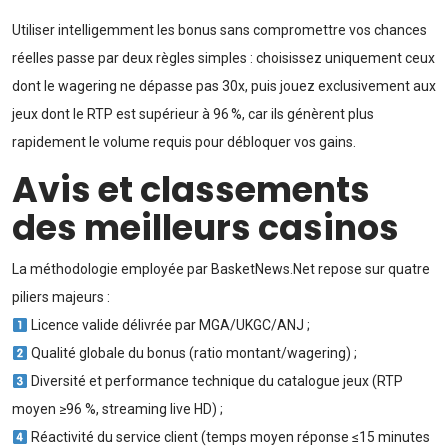
Utiliser intelligemment les bonus sans compromettre vos chances
réelles passe par deux règles simples : choisissez uniquement ceux
dont le wagering ne dépasse pas 30x, puis jouez exclusivement aux
jeux dont le RTP est supérieur à 96 %, car ils génèrent plus
rapidement le volume requis pour débloquer vos gains.
Avis et classements
des meilleurs casinos
La méthodologie employée par BasketNews.Net repose sur quatre
piliers majeurs :
Licence valide délivrée par MGA/UKGC/ANJ ;
Qualité globale du bonus (ratio montant/wagering) ;
Diversité et performance technique du catalogue jeux (RTP
moyen ≥96 %, streaming live HD) ;
Réactivité du service client (temps moyen réponse ≤15 minutes