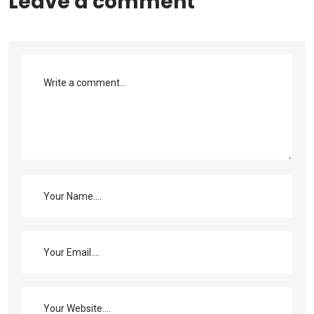
Leave a comment