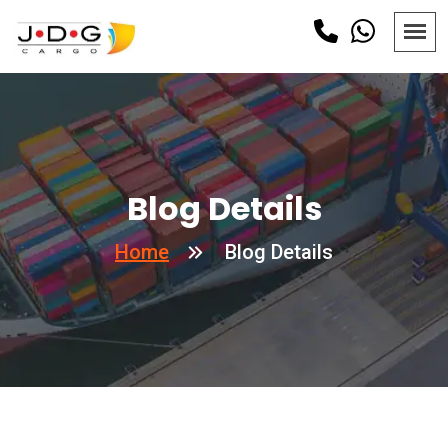
Blog Details
Home
Blog Details