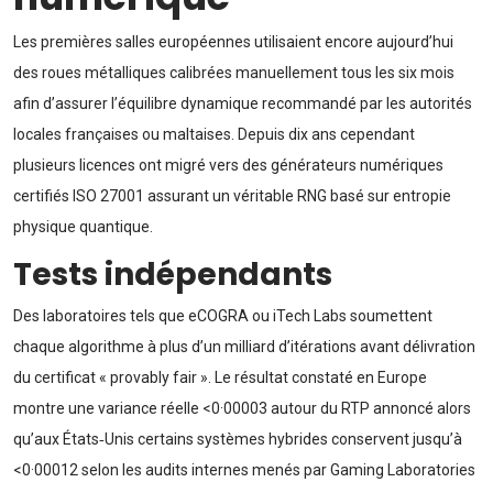
Les premières salles européennes utilisaient encore aujourd’hui
des roues métalliques calibrées manuellement tous les six mois
afin d’assurer l’équilibre dynamique recommandé par les autorités
locales françaises ou maltaises. Depuis dix ans cependant
plusieurs licences ont migré vers des générateurs numériques
certifiés ISO 27001 assurant un véritable RNG basé sur entropie
physique quantique.
Tests indépendants
Des laboratoires tels que eCOGRA ou iTech Labs soumettent
chaque algorithme à plus d’un milliard d’itérations avant délivration
du certificat « provably fair ». Le résultat constaté en Europe
montre une variance réelle <0·00003 autour du RTP annoncé alors
qu’aux États‑Unis certains systèmes hybrides conservent jusqu’à
<0·00012 selon les audits internes menés par Gaming Laboratories