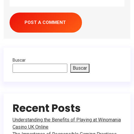
Buscar
Buscar
Recent Posts
Understanding the Benefits of Playing at Winomania
Casino UK Online