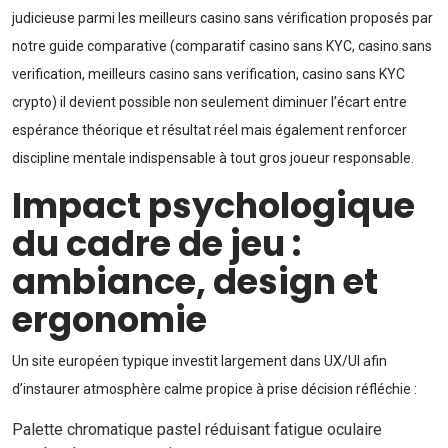
judicieuse parmi les meilleurs casino sans vérification proposés par
notre guide comparative (comparatif casino sans KYC, casino sans
verification, meilleurs casino sans verification, casino sans KYC
crypto) il devient possible non seulement diminuer l’écart entre
espérance théorique et résultat réel mais également renforcer
discipline mentale indispensable à tout gros joueur responsable.
Impact psychologique
du cadre de jeu :
ambiance, design et
ergonomie
Un site européen typique investit largement dans UX/UI afin
d’instaurer atmosphère calme propice à prise décision réfléchie :
Palette chromatique pastel réduisant fatigue oculaire