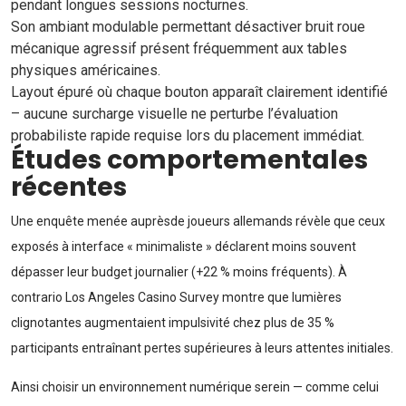
pendant longues sessions nocturnes.
Son ambiant modulable permettant désactiver bruit roue
mécanique agressif présent fréquemment aux tables
physiques américaines.
Layout épuré où chaque bouton apparaît clairement identifié
– aucune surcharge visuelle ne perturbe l’évaluation
probabiliste rapide requise lors du placement immédiat.
Études comportementales
récentes
Une enquête menée auprèsde joueurs allemands révèle que ceux
exposés à interface « minimaliste » déclarent moins souvent
dépasser leur budget journalier (+22 % moins fréquents). À
contrario Los Angeles Casino Survey montre que lumières
clignotantes augmentaient impulsivité chez plus de 35 %
participants entraînant pertes supérieures à leurs attentes initiales.
Ainsi choisir un environnement numérique serein — comme celui