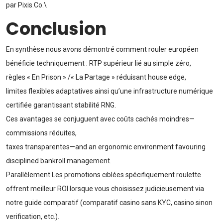
par Pixis.Co.\
Conclusion
En synthèse nous avons démontré comment rouler européen
bénéficie techniquement : RTP supérieur lié au simple zéro,
règles « En Prison » /« La Partage » réduisant house edge,
limites flexibles adaptatives ainsi qu’une infrastructure numérique
certifiée garantissant stabilité RNG.
Ces avantages se conjuguent avec coûts cachés moindres—
commissions réduites,
taxes transparentes—and an ergonomic environment favouring
disciplined bankroll management.
Parallèlement Les promotions ciblées spécifiquement roulette
offrent meilleur ROI lorsque vous choisissez judicieusement via
notre guide comparatif (comparatif casino sans KYC, casino sinon
verification, etc.).