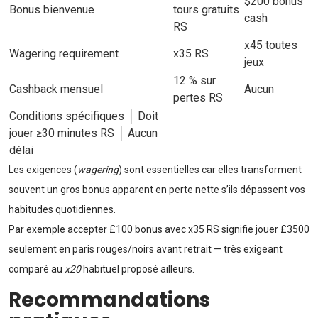
$200 bonus
Bonus bienvenue
tours gratuits
cash
RS
x45 toutes
Wagering requirement
x35 RS
jeux
12 % sur
Cashback mensuel
Aucun
pertes RS
Conditions spécifiques │ Doit
jouer ≥30 minutes RS │ Aucun
délai
Les exigences (
wagering
) sont essentielles car elles transforment
souvent un gros bonus apparent en perte nette s’ils dépassent vos
habitudes quotidiennes.
Par exemple accepter £100 bonus avec x35 RS signifie jouer £3500
seulement en paris rouges/noirs avant retrait — très exigeant
comparé au
x20
habituel proposé ailleurs.
Recommandations