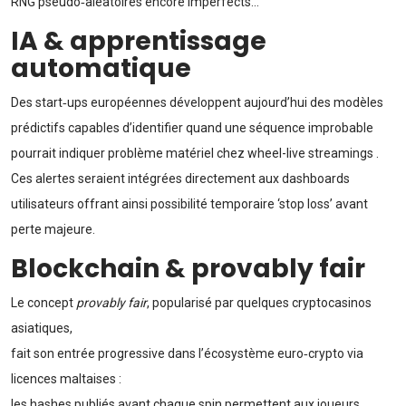
RNG pseudo‐aléatoires encore imperfects…
IA & apprentissage
automatique
Des start‑ups européennes développent aujourd’hui des modèles
prédictifs capables d’identifier quand une séquence improbable
pourrait indiquer problème matériel chez wheel-live streamings .
Ces alertes seraient intégrées directement aux dashboards
utilisateurs offrant ainsi possibilité temporaire ‘stop loss’ avant
perte majeure.
Blockchain & provably fair
Le concept
provably fair
, popularisé par quelques cryptocasinos
asiatiques,
fait son entrée progressive dans l’écosystème euro‑crypto via
licences maltaises :
les hashes publiés avant chaque spin permettent aux joueurs