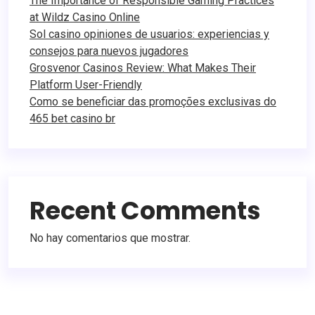
The Importance of Responsible Gaming Practices
at Wildz Casino Online
Sol casino opiniones de usuarios: experiencias y
consejos para nuevos jugadores
Grosvenor Casinos Review: What Makes Their
Platform User-Friendly
Como se beneficiar das promoções exclusivas do
465 bet casino br
Recent Comments
No hay comentarios que mostrar.