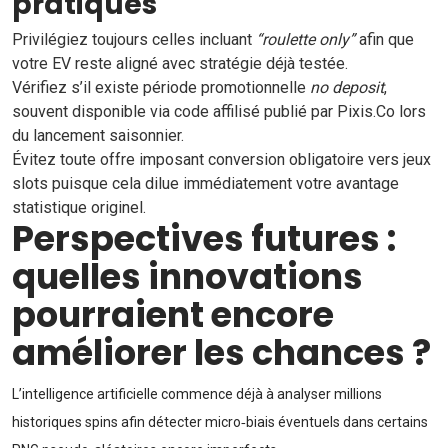
pratiques
Privilégiez toujours celles incluant
“roulette only”
afin que
votre EV reste aligné avec stratégie déjà testée.
Vérifiez s’il existe période promotionnelle
no deposit
,
souvent disponible via code affilisé publié par Pixis.Co lors
du lancement saisonnier.
Évitez toute offre imposant conversion obligatoire vers jeux
slots puisque cela dilue immédiatement votre avantage
statistique originel.
Perspectives futures :
quelles innovations
pourraient encore
améliorer les chances ?
L’intelligence artificielle commence déjà à analyser millions
historiques spins afin détecter micro‑biais éventuels dans certains