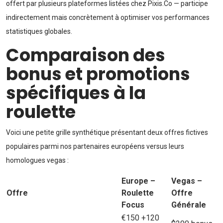
offert par plusieurs plateformes listées chez Pixis.Co — participe
indirectement mais concrètement à optimiser vos performances
statistiques globales.
Comparaison des
bonus et promotions
spécifiques à la
roulette
Voici une petite grille synthétique présentant deux offres fictives
populaires parmi nos partenaires européens versus leurs
homologues vegas :
Europe –
Vegas –
Offre
Roulette
Offre
Focus
Générale
€150 +120