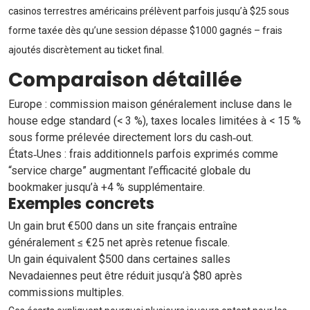
casinos terrestres américains prélèvent parfois jusqu’à $25 sous
forme taxée dès qu’une session dépasse $1000 gagnés – frais
ajoutés discrètement au ticket final.
Comparaison détaillée
Europe : commission maison généralement incluse dans le
house edge standard (< 3 %), taxes locales limitées à < 15 %
sous forme prélevée directement lors du cash‑out.
États‑Unes : frais additionnels parfois exprimés comme
“service charge” augmentant l’efficacité globale du
bookmaker jusqu’à +4 % supplémentaire.
Exemples concrets
Un gain brut €500 dans un site français entraîne
généralement ≤ €25 net après retenue fiscale.
Un gain équivalent $500 dans certaines salles
Nevadaiennes peut être réduit jusqu’à $80 après
commissions multiples.