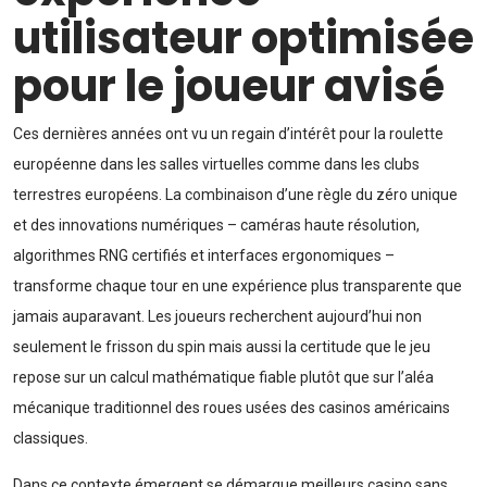
utilisateur optimisée
pour le joueur avisé
Ces dernières années ont vu un regain d’intérêt pour la roulette
européenne dans les salles virtuelles comme dans les clubs
terrestres européens. La combinaison d’une règle du zéro unique
et des innovations numériques – caméras haute résolution,
algorithmes RNG certifiés et interfaces ergonomiques –
transforme chaque tour en une expérience plus transparente que
jamais auparavant. Les joueurs recherchent aujourd’hui non
seulement le frisson du spin mais aussi la certitude que le jeu
repose sur un calcul mathématique fiable plutôt que sur l’aléa
mécanique traditionnel des roues usées des casinos américains
classiques.
Dans ce contexte émergent se démarque
meilleurs casino sans