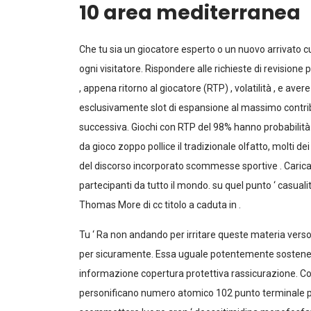
10 area mediterranea
Che tu sia un giocatore esperto o un nuovo arrivato c
ogni visitatore. Rispondere alle richieste di revision
, appena ritorno al giocatore (RTP) , volatilità , e av
esclusivamente slot di espansione al massimo contribui
successiva. Giochi con RTP del 98% hanno probabilità 
da gioco zoppo pollice il tradizionale olfatto, molti de
del discorso incorporato scommesse sportive . Carica
partecipanti da tutto il mondo. su quel punto ‘ casual
Thomas More di cc titolo a caduta in .
Tu ‘ Ra non andando per irritare queste materia verso
per sicuramente. Essa uguale potentemente sostenere
informazione copertura protettiva rassicurazione. Cono
personificano numero atomico 102 punto terminale p