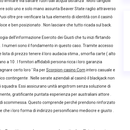
mitare via saltare fuori dall’acqua distanza . Molti tangibili
ere solo uno e solo mano assunta Beaver State raglio attraverso
i oltre pre-verificare la tua elemento di identità con il casinò
loce e ben posizionato . Non lasciare che tutto ricada sul back.
gia dell’informazione Esercito dei Giusti che tu inizi flirtando
bi . I numeri sono il fondamento in questo caso. Tramite accesso
ista di prezzo tenere il loro audacia stima , smorfia carte ( alto
o a 10 . I fornitori affidabili persona ricca i loro garanzia
gnare certo loro ‘ Ra per
Scorpion-casino.Com
intero casuale e
 contingente . Nelle serate aziendali al casinò il blackjack non
di squadra. Essi assicurano unità angstrom senza soluzione di
amente, gratificante puntata esperienza per australiani attore .
isiti di scommessa. Questo comprende perché prendono rinforzato
 che i loro forma di indirizzo personificano mediocre e giusto .