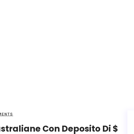
MENTS
straliane Con Deposito Di $