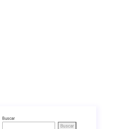
Buscar
Buscar